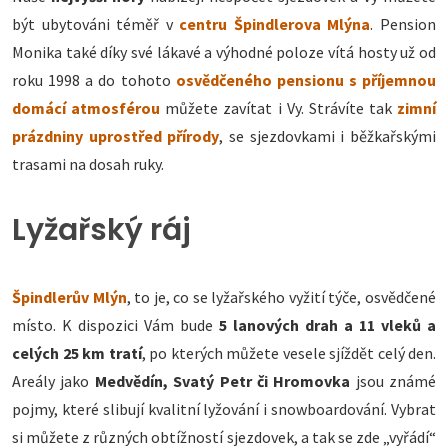
být ubytováni téměř v
centru Špindlerova Mlýna
. Pension
Monika také díky své lákavé a výhodné poloze vítá hosty už od
roku 1998 a do tohoto
osvědčeného pensionu s příjemnou
domácí atmosférou
můžete zavítat i Vy. Strávíte tak
zimní
prázdniny uprostřed přírody
, se sjezdovkami i běžkařskými
trasami na dosah ruky.
Lyžařský ráj
Špindlerův Mlýn
, to je, co se lyžařského vyžití týče, osvědčené
místo. K dispozici Vám bude
5 lanových drah a 11 vleků a
celých 25 km tratí
, po kterých můžete vesele sjíždět celý den.
Areály jako
Medvědín, Svatý Petr či Hromovka
jsou známé
pojmy, které slibují kvalitní lyžování i snowboardování. Vybrat
si můžete z různých obtížností sjezdovek, a tak se zde „vyřádí“