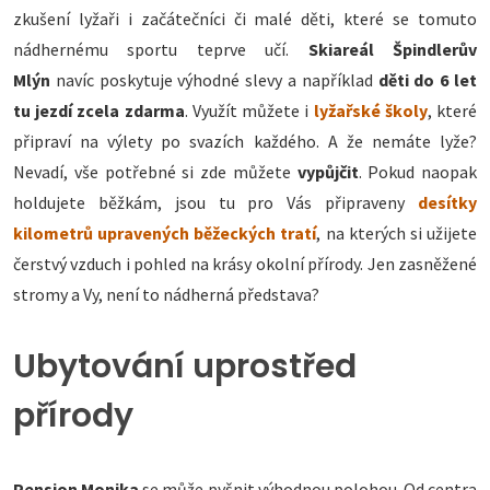
zkušení lyžaři i začátečníci či malé děti, které se tomuto
nádhernému sportu teprve učí.
Skiareál Špindlerův
Mlýn
navíc poskytuje výhodné slevy a například
děti do 6 let
tu jezdí zcela zdarma
. Využít můžete i
lyžařské školy
, které
připraví na výlety po svazích každého. A že nemáte lyže?
Nevadí, vše potřebné si zde můžete
vypůjčit
. Pokud naopak
holdujete běžkám, jsou tu pro Vás připraveny
desítky
kilometrů upravených běžeckých tratí
, na kterých si užijete
čerstvý vzduch i pohled na krásy okolní přírody. Jen zasněžené
stromy a Vy, není to nádherná představa?
Ubytování uprostřed
přírody
Pension Monika
se může pyšnit výhodnou polohou. Od centra