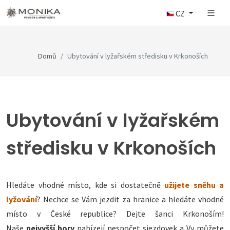
CZ
Domů
Ubytování v lyžařském středisku v Krkonoších
Ubytování v lyžařském
středisku v Krkonoších
Hledáte vhodné místo, kde si dostatečně
užijete sněhu a
lyžování
? Nechce se Vám jezdit za hranice a hledáte vhodné
místo v České republice? Dejte šanci Krkonoším!
Naše
nejvyšší hory
nabízejí nespočet sjezdovek a Vy můžete