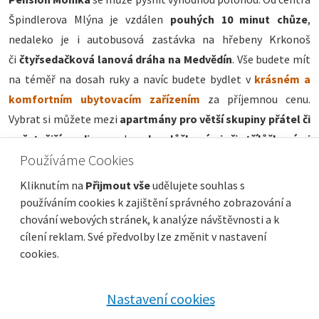
Špindlerova Mlýna je vzdálen
pouhých 10 minut chůze
,
nedaleko je i autobusová zastávka na hřebeny Krkonoš
či
čtyřsedačková lanová dráha na Medvědín
. Vše budete mít
na téměř na dosah ruky a navíc budete bydlet v
krásném a
komfortním ubytovacím zařízením
za příjemnou cenu.
Vybrat si můžete mezi
apartmány pro větší skupiny přátel či
početnější rodiny
, nebo
dvoulůžkovými či třílůžkovými
Používáme Cookies
pokoji
. Na každém pokoji pak najdete potřebné vybavení, jako
je
vlastní sociální zařízení, LCD televizor či malá nehlučná
Kliknutím na
Přijmout vše
udělujete souhlas s
lednice
.
používáním cookies k zajištění správného zobrazování a
chování webových stránek, k analýze návštěvnosti a k
cílení reklam. Své předvolby lze změnit v nastavení
cookies.
Nastavení cookies