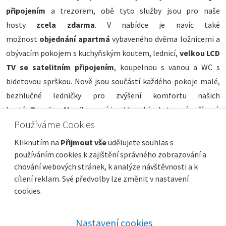
připojením
a trezorem, obě tyto služby jsou pro naše
hosty
zcela zdarma
. V nabídce je navíc také
možnost
objednání apartmá
vybaveného dvěma ložnicemi a
obývacím pokojem s kuchyňským koutem, lednicí,
velkou LCD
TV se satelitním připojením
, koupelnou s vanou a WC s
bidetovou sprškou. Nově jsou součástí každého pokoje malé,
bezhlučné ledničky pro zvýšení komfortu našich
hostů.
Pension Monika
není jen klasické ubytovací zařízení,
Používáme Cookies
ale také
výborná domácí kuchyně
a
speciality připravované
na lávových kamenech
. Již teď se personál pensionu těší na
Kliknutím na
Přijmout vše
udělujete souhlas s
Vaši návštěvu.
používáním cookies k zajištění správného zobrazování a
chování webových stránek, k analýze návštěvnosti a k
cílení reklam. Své předvolby lze změnit v nastavení
cookies.
Nastavení cookies