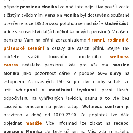
případě
pensionu Monika
lze obě tato adjektiva použít zcela
s čistým svědomím.
Pension Monika
byl dostavěn a současně
otevřen v roce 1998 a svou polohou se nachází v
klidné části
ulice
v sousedství dalších několika nových pensionů. V našem
pensionu Vám na přání zorganizujeme
firemní
,
rodinné či
přátelské setkání
a oslavy dle Vašich přání. Stejně tak
můžete využít luxusního, moderního
wellness
centra
nedaleko pensionu, kde pro Vás má
pension
Monika
jako pozornost dárek v podobě
50% slevy
na
vstupném. Za úžasných 150 Kč pro dvě osoby si tak lze
užít
whirlpool s masážními tryskami
, parní lázeň,
odpočívárnu na vyhřívaných lavicích, saunu a to vše bez
časového omezení na jeden vstup.
Wellness centrum
je
otevřeno v době od 10.00-22.00. Za poplatek lze dále
objednat
masáže
. Více informací lze získat na
recepci
pensionu Monika
. Je tedy už jen na Vás, zda si našeho