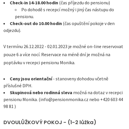
Check-in 14-18.00 hodin
(čas příjezdu do pensionu)
Po dohodě s recepcí možný i jiný čas nástupu do
pensionu.
Check-out do 10.00 hodin
(čas opuštění pokoje v den
odjezdu).
V termínu 26.12.2022 - 02.01.2023 je možné on-line reservovat
pouze 6 a více nocí. Reservace na méně dní je možná na
poptávku v recepci pensionu Monika.
Ceny jsou orientační
- stanoveny dohodou včetně
příslušné DPH.
Skupinová nebo rodinná sleva
možná na dotaz v recepci
pensionu Monika. (info@pensionmonika.cz nebo +420 603 44
98 81 )
DVOULŮŽKOVÝ POKOJ - (1-2 lůžka)