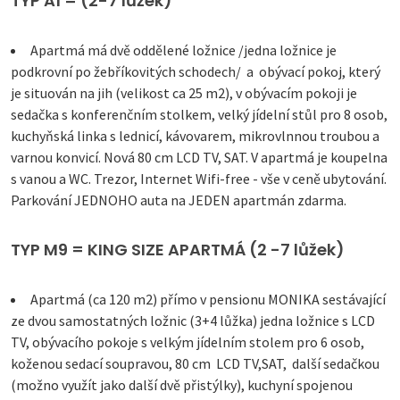
TYP A1 = (2-7 lůžek)
Apartmá má dvě oddělené ložnice /jedna ložnice je
podkrovní po žebříkovitých schodech/ a obývací pokoj, který
je situován na jih (velikost ca 25 m2), v obývacím pokoji je
sedačka s konferenčním stolkem, velký jídelní stůl pro 8 osob,
kuchyňská linka s lednicí, kávovarem, mikrovlnnou troubou a
varnou konvicí. Nová 80 cm LCD TV, SAT. V apartmá je koupelna
s vanou a WC. Trezor, Internet Wifi-free - vše v ceně ubytování.
Parkování JEDNOHO auta na JEDEN apartmán zdarma.
TYP M9 = KING SIZE APARTMÁ (2 -7 lůžek)
Apartmá (ca 120 m2) přímo v pensionu MONIKA sestávající
ze dvou samostatných ložnic (3+4 lůžka) jedna ložnice s LCD
TV, obývacího pokoje s velkým jídelním stolem pro 6 osob,
koženou sedací soupravou, 80 cm LCD TV,SAT, další sedačkou
(možno využít jako další dvě přistýlky), kuchyní spojenou