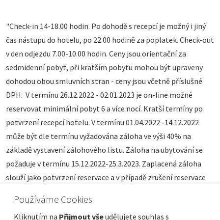
"Check-in 14-18.00 hodin. Po dohodě s recepcí je možný i jiný
čas nástupu do hotelu, po 22.00 hodině za poplatek. Check-out
v den odjezdu 7.00-10.00 hodin. Ceny jsou orientační za
sedmidenní pobyt, při kratším pobytu mohou být upraveny
dohodou obou smluvních stran - ceny jsou včetně příslušné
DPH. V termínu 26.12.2022 - 02.01.2023 je on-line možné
reservovat minimální pobyt 6 a více nocí. Kratší termíny po
potvrzení recepcí hotelu. V termínu 01.04.2022 -14.12.2022
může být dle termínu vyžadována záloha ve výši 40% na
základě vystavení zálohového listu. Záloha na ubytování se
požaduje v termínu 15.12.2022-25.3.2023. Zaplacená záloha
slouží jako potvrzení reservace a v případě zrušení reservace
ze strany hosta je nevratná.
Používáme Cookies
Kliknutím na
Přijmout vše
udělujete souhlas s
Těšíme se na Vaší návštěvu u nás !