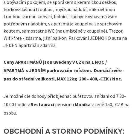
s obývacím pokojem, se sporákem s keramickou deskou,
horkovzdušnou troubou, myčkou nádobí, mikrovlnnou
troubou, varnou konvicí, lednicí, kuchyně vybavená vším
potřebným nádobím, v apartmá je koupelna se sprchovým
koutem, samostatné WC (ne umístěné v koupelně). Trezor,
Wifi-free - zdarma, jižní balkon. Parkování JEDNOHO auta na
JEDEN apartmán zdarma.
Ceny APARTMÁNŮ jsou uvedeny v CZK na 1 NOC /
APARTMÁ s JEDNÍM parkovacím místem. Domácí zvíře -
pes do střední velikosti, MAX 12kg 200 - 400,-CZK / Noc.
Je možné dle dohody přiobjednat bufetovou snídani od 7.30-
10.00 hodin v
Restauraci
pensionu
Monika
v ceně 150,-CZK na
osobu.
OBCHODNÍ A STORNO PODMÍNKY: