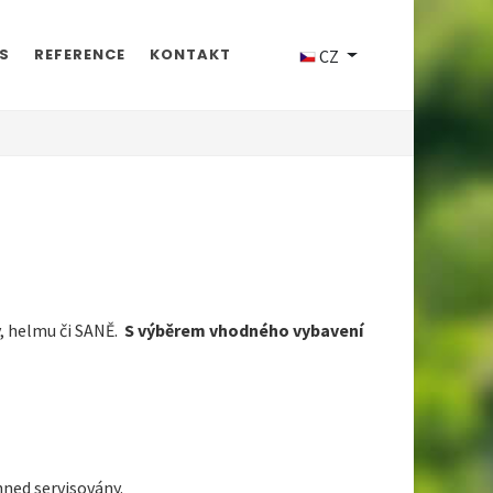
S
REFERENCE
KONTAKT
CZ
y, helmu či SANĚ.
S výběrem vhodného vybavení
hned servisovány.