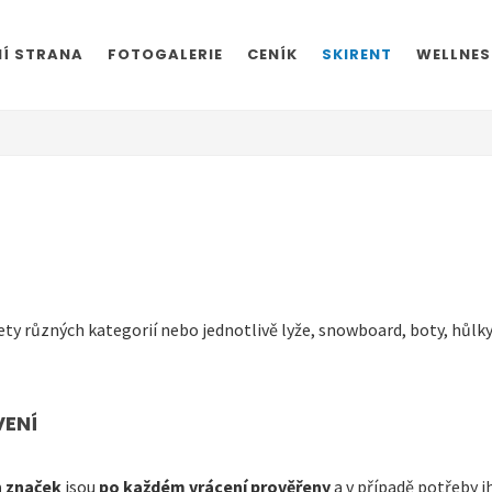
Í STRANA
FOTOGALERIE
CENÍK
SKIRENT
WELLNES
y různých kategorií nebo jednotlivě lyže, snowboard, boty, hůlk
ENÍ
h značek
jsou
po každém vrácení prověřeny
a v případě potřeby i