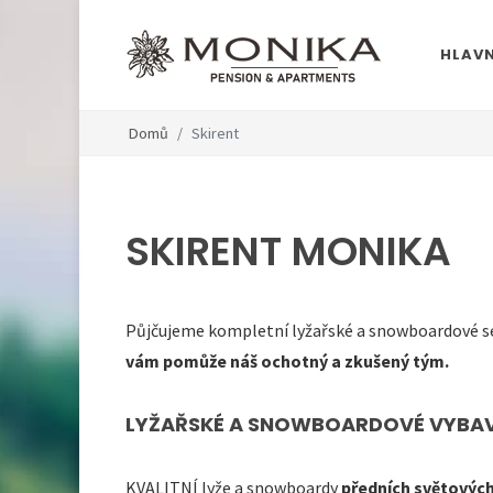
HLAVN
Domů
Skirent
SKIRENT MONIKA
Půjčujeme kompletní lyžařské a snowboardové set
vám pomůže náš ochotný a zkušený tým.
LYŽAŘSKÉ A SNOWBOARDOVÉ VYBAV
KVALITNÍ lyže a snowboardy
předních světovýc